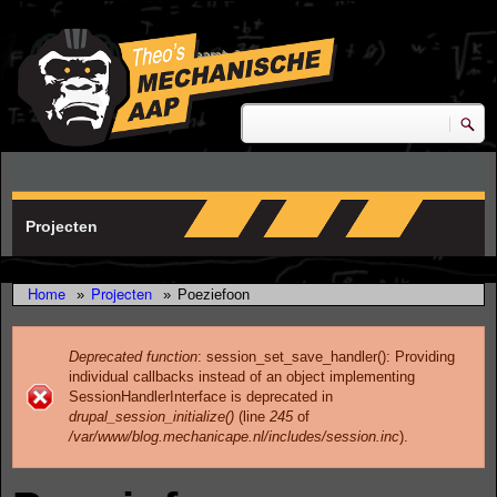
Skip to main content
research & development
Zoeken
Zoekveld
Projecten
Home
Projecten
»
»
Poeziefoon
Deprecated function
: session_set_save_handler(): Providing
individual callbacks instead of an object implementing
Error message
SessionHandlerInterface is deprecated in
drupal_session_initialize()
(line
245
of
/var/www/blog.mechanicape.nl/includes/session.inc
).