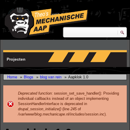
Skip to main content
research & development
Zoeken
Zoekveld
Projecten
Home
Blogs
blog van rein
»
»
»
Aapklok 1.0
Deprecated function
: session_set_save_handler(): Providing
individual callbacks instead of an object implementing
Error message
SessionHandlerInterface is deprecated in
drupal_session_initialize()
(line
245
of
/var/www/blog.mechanicape.nl/includes/session.inc
).