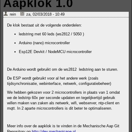
Aapklok 1.0
rein
za, 02/03/2018 - 10:49
De klok bestaat uit de volgende onderdelen:
ledstring met 60 leds (ws2812 / 5050 )
Arduino (nano) microcontroller
Esp12E Devkit / NodeMCU microcontroller
De Arduino wordt gebruikt om de ws2812 ledstring aan te sturen.
De ESP wordt gebruikt voor al het andere werk (zoals
tijdsynchronisatie, webinterface, netwerk, configuratiebeheer)
We hebben gekozen voor 2 microcontrollers in plaats van 1 omdat
we de ledstrip 60x per seconde updaten en tegelijkertijd gebruik
willen maken van zaken als netwerk, wifi, webserver, ntp-client en
mqtt. In 2 aparte microcontrollers is dit beter te optimaliseren.
Meer info over de aapklok is te vinden in de Mechanische Aap Git
http://dev.mechanicape.nl
Repository op