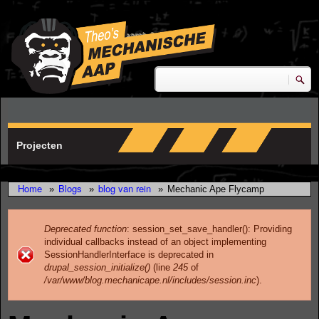
Skip to main content
research & development
Zoeken
Zoekveld
Projecten
Home
Blogs
blog van rein
»
»
»
Mechanic Ape Flycamp
Deprecated function
: session_set_save_handler(): Providing
individual callbacks instead of an object implementing
Error message
SessionHandlerInterface is deprecated in
drupal_session_initialize()
(line
245
of
/var/www/blog.mechanicape.nl/includes/session.inc
).