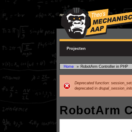
Skip to main content
research & development
Projecten
Home
»
RobotArm Controller in PHP
Deprecated function
: session_set
deprecated in
drupal_session_initi
Error message
RobotArm Co