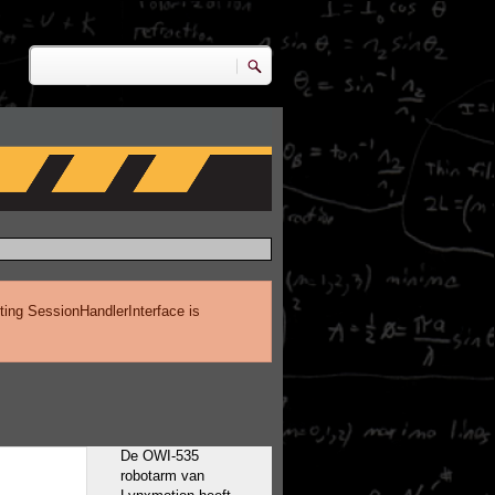
Zoeken
Zoekveld
ting SessionHandlerInterface is
De OWI-535
robotarm van