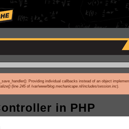
_save_handler(): Providing individual callbacks instead of an object implemen
alize()
(line
245
of
/var/www/blog.mechanicape.nl/includes/session.inc
).
ntroller in PHP