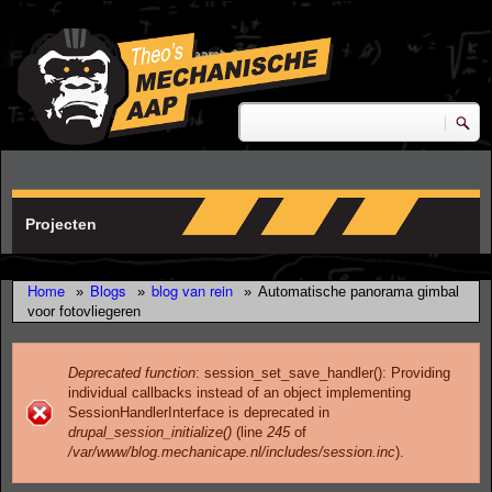
Skip to main content
research & development
Zoeken
Zoekveld
Projecten
Home
Blogs
blog van rein
»
»
»
Automatische panorama gimbal
voor fotovliegeren
Deprecated function
: session_set_save_handler(): Providing
individual callbacks instead of an object implementing
Error message
SessionHandlerInterface is deprecated in
drupal_session_initialize()
(line
245
of
/var/www/blog.mechanicape.nl/includes/session.inc
).