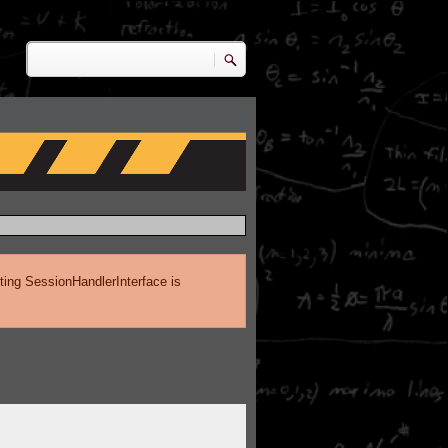
Zoeken
Zoekveld
ting SessionHandlerInterface is
.