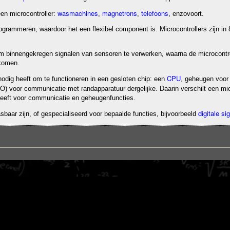
wasmachines
magnetrons
telefoons
en microcontroller:
,
,
, enzovoort.
rogrammeren, waardoor het een flexibel component is. Microcontrollers zijn in 8
om binnengekregen signalen van sensoren te verwerken, waarna de microcontro
 komen.
CPU
nodig heeft om te functioneren in een gesloten chip: een
, geheugen voor
(I/O) voor communicatie met randapparatuur dergelijke. Daarin verschilt een m
 heeft voor communicatie en geheugenfuncties.
digitale s
baar zijn, of gespecialiseerd voor bepaalde functies, bijvoorbeeld