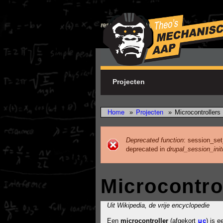
Skip to main content
research & development
Projecten
Home
Projecten
»
»
Microcontrollers
Deprecated function
: session_set
deprecated in
drupal_session_initi
Error message
Microcontro
Uit Wikipedia, de vrije encyclopedie
μc
Een
microcontroller
(afgekort
) is 