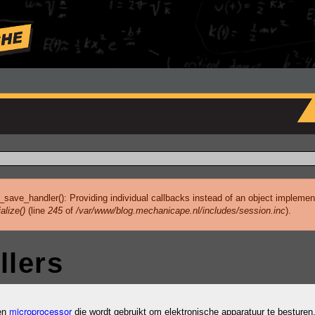
_save_handler(): Providing individual callbacks instead of an object implemen
alize()
(line
245
of
/var/www/blog.mechanicape.nl/includes/session.inc
).
llers
microprocessor
een
die wordt gebruikt om elektronische apparatuur te besturen