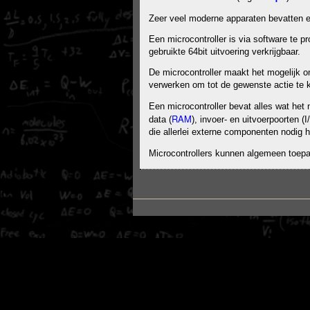
Zeer veel moderne apparaten bevatten e
Een microcontroller is via software te p
gebruikte 64bit uitvoering verkrijgbaar.
De microcontroller maakt het mogelijk 
verwerken om tot de gewenste actie te
Een microcontroller bevat alles wat het 
RAM
data (
), invoer- en uitvoerpoorten 
die allerlei externe componenten nodig
Microcontrollers kunnen algemeen toepas