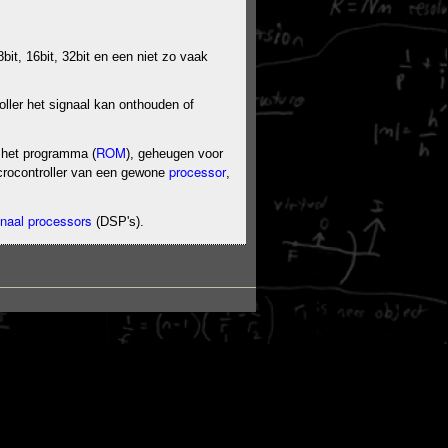
bit, 16bit, 32bit en een niet zo vaak
ller het signaal kan onthouden of
ROM
 het programma (
), geheugen voor
processor
icrocontroller van een gewone
,
ignaal processors
(DSP's).