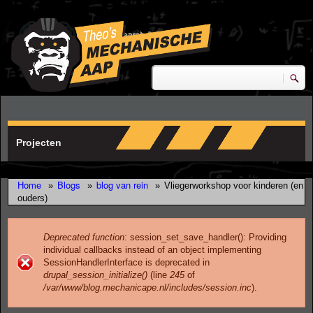
Skip to main content
research & development
Zoeken
Zoekveld
Projecten
Home
Blogs
blog van rein
»
»
»
Vliegerworkshop voor kinderen (en
ouders)
Deprecated function
: session_set_save_handler(): Providing
individual callbacks instead of an object implementing
Error message
SessionHandlerInterface is deprecated in
drupal_session_initialize()
(line
245
of
/var/www/blog.mechanicape.nl/includes/session.inc
).