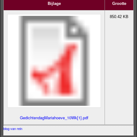
Bijlage
Grootte
850.42 KB
GedichtendagMariahoeve_10Wk[1].pdf
blog van rein