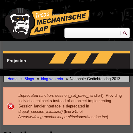
Skip to main content
research & development
Zoeken
Zoekveld
Projecten
Home
Blogs
blog van rein
»
»
»
Nationale Gedichtendag 2013
Deprecated function
: session_set_save_handler(): Providing
individual callbacks instead of an object implementing
Error message
SessionHandlerInterface is deprecated in
drupal_session_initialize()
(line
245
of
/var/www/blog.mechanicape.nl/includes/session.inc
).