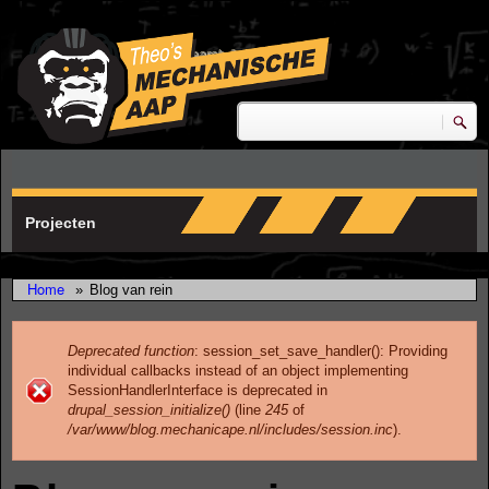
Skip to main content
research & development
Zoeken
Zoekveld
Projecten
Home
»
Blog van rein
Deprecated function
: session_set_save_handler(): Providing
individual callbacks instead of an object implementing
Error message
SessionHandlerInterface is deprecated in
drupal_session_initialize()
(line
245
of
/var/www/blog.mechanicape.nl/includes/session.inc
).