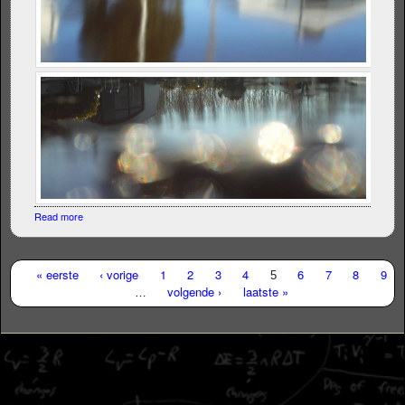
Read more
about Vliegerfoto's Lemmer
« eerste
‹ vorige
1
2
3
4
6
7
8
9
5
volgende ›
laatste »
…
Pagina's