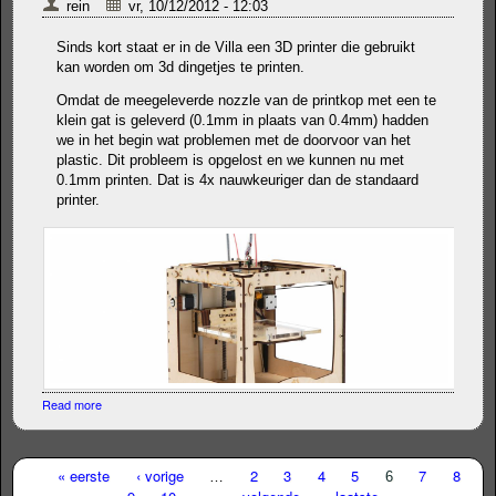
rein
vr, 10/12/2012 - 12:03
Sinds kort staat er in de Villa een 3D printer die gebruikt
kan worden om 3d dingetjes te printen.
Omdat de meegeleverde nozzle van de printkop met een te
klein gat is geleverd (0.1mm in plaats van 0.4mm) hadden
we in het begin wat problemen met de doorvoor van het
plastic. Dit probleem is opgelost en we kunnen nu met
0.1mm printen. Dat is 4x nauwkeuriger dan de standaard
printer.
Read more
about Nieuwe Ultimaker 3d printer in VillaFabLab
« eerste
‹ vorige
2
3
4
5
7
8
…
6