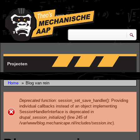
Skip to main content
research & development
Zoeken
Zoekveld
Projecten
Home
»
Blog van rein
Deprecated function
: session_set_save_handler(): Providing
individual callbacks instead of an object implementing
Error message
SessionHandlerInterface is deprecated in
drupal_session_initialize()
(line
245
of
/var/www/blog.mechanicape.nl/includes/session.inc
).