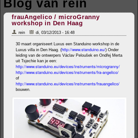
Blog van rein
frauAngelico / microGranny
workshop in Den Haag
rein
di, 03/12/2013 - 16:48
30 maart organiseert Luxus een Standuino workshop in de
http://www.standuino.eu/
Luxus villa in Den Haag. (
) Onder
leiding van de ontwerpers Václav Peloušek en Ondřej Merta
uit Tsjechie kan je een:
http://www.standuino.eu/devices/instruments/microgranny/
http://www.standuino.eu/devices/instruments/fra-angelico/
of
http://www.standuino.eu/devices/instruments/frauangelico/
bouwen.