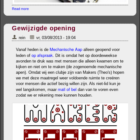
Read more
about frauAngelico / microGranny workshop in Den Haag
Gewijzigde opening
rein
vr, 03/08/2013 - 19:04
Mechanische Aap
Vanaf heden is de
alleen geopend voor
op afspraak
leden of
. Dit is omdat het op doordeweekse
avonden te druk was met mensen die alleen kwamen om te
kijken en niet om te maken (de zogenoemde mechanische
apen). Omdat wij een clubje zijn van Makers (Theo's) hopen
we met deze maatregel weer voldoende ruimte te creëren
voor mensen die actief bezig willen zijn. Als niet-lid kun je
mail of bel
wel langskomen, maar
dan van te voren even
zodat we er rekening mee kunnen houden.