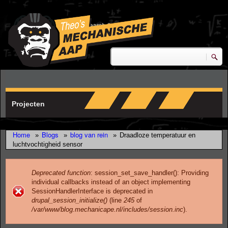
Skip to main content
research & development
Zoeken
Zoekveld
Projecten
Home
Blogs
blog van rein
»
»
»
Draadloze temperatuur en
luchtvochtigheid sensor
Deprecated function
: session_set_save_handler(): Providing
individual callbacks instead of an object implementing
Error message
SessionHandlerInterface is deprecated in
drupal_session_initialize()
(line
245
of
/var/www/blog.mechanicape.nl/includes/session.inc
).