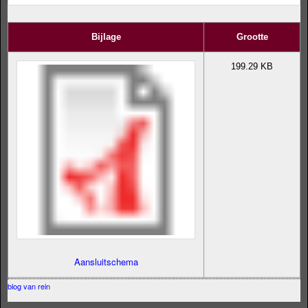
Bijlage
Grootte
199.29 KB
Aansluitschema
blog van rein