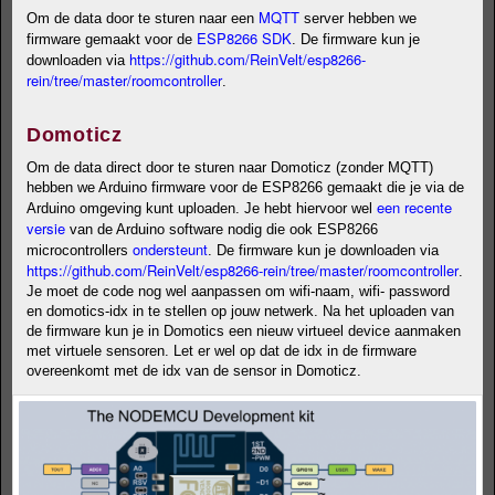
MQTT
Om de data door te sturen naar een
server hebben we
ESP8266 SDK
firmware gemaakt voor de
. De firmware kun je
https://github.com/ReinVelt/esp8266-
downloaden via
rein/tree/master/roomcontroller
.
Domoticz
Om de data direct door te sturen naar Domoticz (zonder MQTT)
hebben we Arduino firmware voor de ESP8266 gemaakt die je via de
een recente
Arduino omgeving kunt uploaden. Je hebt hiervoor wel
versie
van de Arduino software nodig die ook ESP8266
ondersteunt
microcontrollers
. De firmware kun je downloaden via
https://github.com/ReinVelt/esp8266-rein/tree/master/roomcontroller
.
Je moet de code nog wel aanpassen om wifi-naam, wifi- password
en domotics-idx in te stellen op jouw netwerk. Na het uploaden van
de firmware kun je in Domotics een nieuw virtueel device aanmaken
met virtuele sensoren. Let er wel op dat de idx in de firmware
overeenkomt met de idx van de sensor in Domoticz.