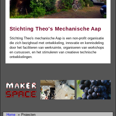
Stichting Theo's Mechanische Aap
Stichting Theo's mechanische Aap is een non-profit organisatie
die zich bezighoud met ontwikkeling, innovatie en kennisdeling
door het faciliteren van werkruimte, organiseren van workshops
en cursussen, en het stimuleren van creatieve technische
ontwikkelingen.
Home
»
Projecten