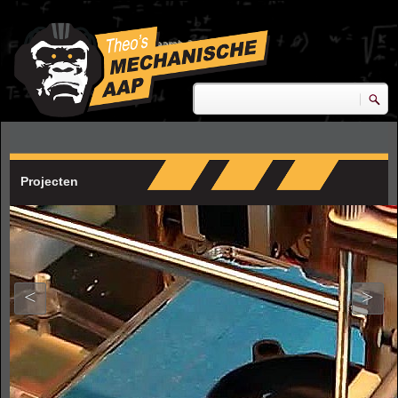
Skip to main content
research & development
Zoeken
Zoekveld
Projecten
<
>