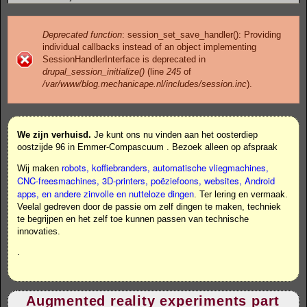
Deprecated function
: session_set_save_handler(): Providing
individual callbacks instead of an object implementing
Error message
SessionHandlerInterface is deprecated in
drupal_session_initialize()
(line
245
of
/var/www/blog.mechanicape.nl/includes/session.inc
).
We zijn verhuisd.
Je kunt ons nu vinden aan het
oosterdiep
oostzijde 96 in Emmer-Compascuum
. Bezoek alleen op afspraak
robots, koffiebranders, automatische vliegmachines,
Wij maken
CNC-freesmachines, 3D-printers, poëziefoons, websites, Android
apps, en andere zinvolle en nutteloze dingen
. Ter lering en vermaak.
Veelal gedreven door de passie om zelf dingen te maken, techniek
te begrijpen en het zelf toe kunnen passen van technische
innovaties.
.
Augmented reality experiments part