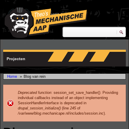
Skip to main content
research & development
Zoeken
Zoekveld
Projecten
Home
»
Blog van rein
Deprecated function
: session_set_save_handler(): Providing
individual callbacks instead of an object implementing
Error message
SessionHandlerInterface is deprecated in
drupal_session_initialize()
(line
245
of
/var/www/blog.mechanicape.nl/includes/session.inc
).